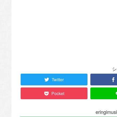
シ
Twitter
Pocket
eringi