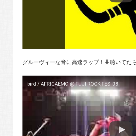
グルーヴィーな音に高速ラップ！曲聴いてた
bird / AFRICAEMO @ FUJI ROCK FES '08