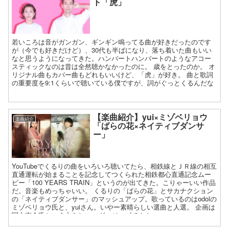
ト「虎」
若いころは音がガンガン、ギンギン鳴ってる曲が好きだったのです
が（今でも好きだけど）、30代も半ばになり、落ち着いた曲もいい
なと思うようになってきた。ハンバートハンバートのようなアコー
スティックなのは昔は全然聴かなかったのに。 歳をとったのか。 オ
リジナル曲もカバー曲もどれもいいけど、「虎」が好き。 曲と歌詞
の重要度を9:1くらいで聴いている僕ですが、詞がぐっとくるんだな
ー。
【楽曲紹介】yui×ミゾベリョウ
楽曲紹介
「ばらの花×ネイティブダンサ
ー」
YouTubeでくるりの曲をいろいろ聴いてたら、相鉄線とＪＲ線の相互
直通運転が始まることを記念してつくられた相鉄都心直通記念ムー
ビー「100 YEARS TRAIN」というのが出てきた。こりゃーいい作品
だ。音楽もめっちゃいい。 くるりの「ばらの花」とサカナクション
の「ネイティブダンサー」のマッシュアップ。歌っているのはodolの
ミゾベリョウ氏と、yuiさん。いやー素晴らしい選曲と人選。 企画は
冨永恵介氏という方らしい。グッジョブです！