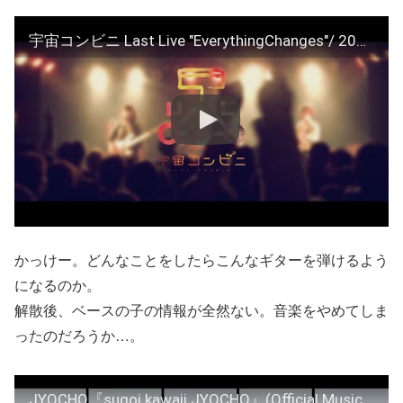
宇宙コンビニ Last Live "EverythingChanges"/ 2015.3.13@京都GROWLY
かっけー。どんなことをしたらこんなギターを弾けるよう
になるのか。
解散後、ベースの子の情報が全然ない。音楽をやめてしま
ったのだろうか…。
JYOCHO『sugoi kawaii JYOCHO』(Official Music Video)