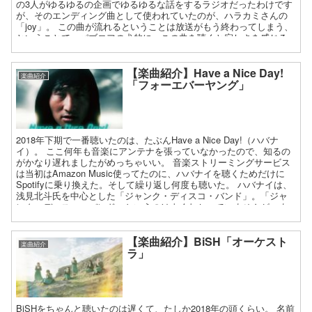
の3人がゆるゆるの企画でゆるゆるな話をするラジオだったわけです
が、そのエンディング曲として使われていたのが、ハラカミさんの
「joy」。 この曲が流れるということは放送がもう終わってしまう、
ということで、パブロフの犬的に、この曲を聴くと寂しさを感じる
のです。もうそれは胸が締め付けられるほどに（それほどまでに当
時はPerfumeにハマっていた）。
【楽曲紹介】Have a Nice Day!
楽曲紹介
「フォーエバーヤング」
2018年下期で一番聴いたのは、たぶんHave a Nice Day!（ハバナ
イ）。 ここ何年も音楽にアンテナを張っていなかったので、知るの
がかなり遅れましたがめっちゃいい。 音楽ストリーミングサービス
は当初はAmazon Music使ってたのに、ハバナイを聴くためだけに
Spotifyに乗り換えた。そして繰り返し何度も聴いた。 ハバナイは、
浅見北斗氏を中心とした「ジャンク・ディスコ・バンド」。「ジャ
ンク・ディスコ・バンド」というのはよくわかっていませんが、ま
ぁとにかく踊れる。 ハバナイの「踊れる」というのは、流行り（も
う流行ってない？）の4つ打ちダンスロックでの「踊れる」よりも、
もっと体の芯から、深く「踊れる」のです。
【楽曲紹介】BiSH「オーケスト
楽曲紹介
ラ」
BiSHをちゃんと聴いたのは遅くて、たしか2018年の頭くらい。 名前