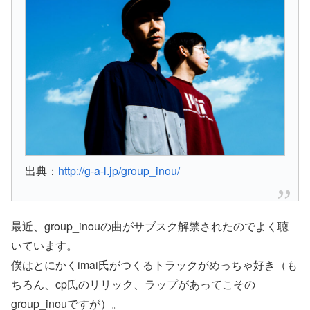
出典：
http://g-a-l.jp/group_inou/
最近、group_inouの曲がサブスク解禁されたのでよく聴
いています。
僕はとにかくimai氏がつくるトラックがめっちゃ好き（も
ちろん、cp氏のリリック、ラップがあってこその
group_inouですが）。