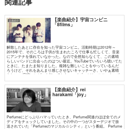
関連記事
【楽曲紹介】宇宙コンビニ
楽曲紹介
「8films」
解散したあとに存在を知った宇宙コンビニ。活動時期は2012年～
2015年で、そのころは子供が生まれたころで仕事も忙しくて、音楽
にアンテナを張れていなかった。なので全然知らなくて、この素晴
らしいバンドに出会ったのはつい最近。YouTubeでいろいろ聴いてた
ときに、たまたま知りました。複雑な難しいことをやっているんだ
ろうけど、それをあんまり感じさせないキャッチーさ、いやぁ素晴
らしい。 宇宙コンビニを知ってから、マイブームはマスロック、ポ
ストロックで、そこらへんのバンドを最近よく聴いてます。
【楽曲紹介】rei
楽曲紹介
harakami「joy」
Perfumeにどっぷりハマっていたとき、Perfume関連のほぼ全てのメ
ディアをチェックしていました。その中の一つがスターデジオで放
送されていた「Perfumeのマジカル☆シティ」という番組。 Perfume