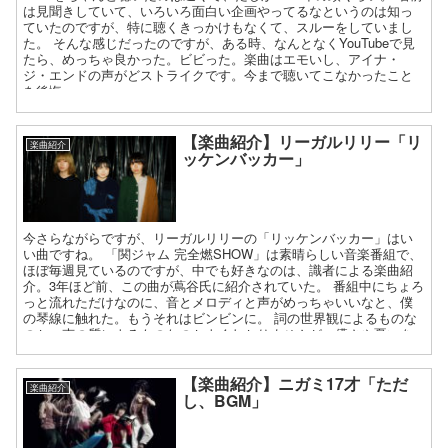
は見聞きしていて、いろいろ面白い企画やってるなというのは知っ
ていたのですが、特に聴くきっかけもなくて、スルーをしていまし
た。 そんな感じだったのですが、ある時、なんとなくYouTubeで見
たら、めっちゃ良かった。ビビった。楽曲はエモいし、アイナ・
ジ・エンドの声がどストライクです。今まで聴いてこなかったこと
を後悔…。
【楽曲紹介】リーガルリリー「リ
楽曲紹介
ッケンバッカー」
今さらながらですが、リーガルリリーの「リッケンバッカー」はい
い曲ですね。 「関ジャム 完全燃SHOW」は素晴らしい音楽番組で、
ほぼ毎週見ているのですが、中でも好きなのは、識者による楽曲紹
介。3年ほど前、この曲が蔦谷氏に紹介されていた。 番組中にちょろ
っと流れただけなのに、音とメロディと声がめっちゃいいなと、僕
の琴線に触れた。もうそれはビンビンに。 詞の世界観によるものな
のか、声の質によるものなのかよくわかりませんが、儚さや憂いを
感じる楽曲がいい！
【楽曲紹介】ニガミ17才「ただ
楽曲紹介
し、BGM」