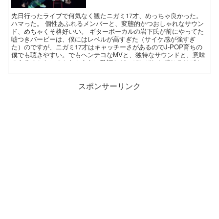
先日行ったライブで何気なく観たニガミ17才、めっちゃ良かった。
ハマった。 個性あふれるメンバーと、変態的かつおしゃれなサウン
ド、めちゃくそ格好いい。 ギターボーカルの岩下氏が前にやってた
嘘つきバービーは、僕にはレベルが高すぎた（サイケ感が強すぎ
た）のですが、ニガミ17才はキャッチーさがあるのでJ-POP育ちの
僕でも聴きやすい。でもヘンテコなMVと、独特なサウンドと、意味
のあるのかないのかわからない歌詞など、びしびしと感じるサブカ
ル感。この塩梅が最高。
スポンサーリンク