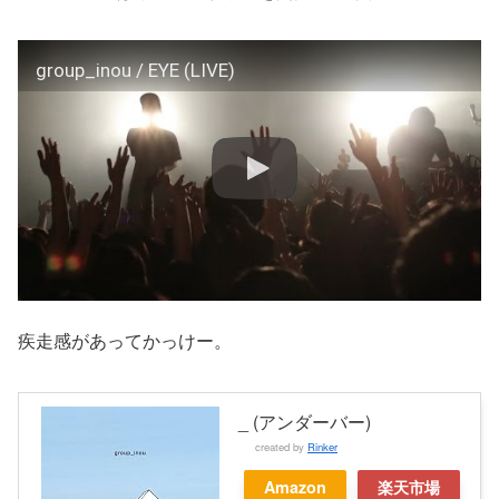
group_inou / EYE (LIVE)
疾走感があってかっけー。
_ (アンダーバー)
created by
Rinker
Amazon
楽天市場